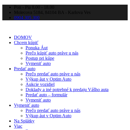
Pon - Pia 8.00 - 18.00
Molecova 5184, 84104 BA - Karlova Ves
0904 305 300
DOMOV
Chcem kúpiť
Ponuka Áut
Prečo kúpiť auto práve u nás
Postup pri kúpe
Vymeniť auto
Predať auto
Prečo predať auto práve u nás
Výkup áut v Optim Auto
Aukcie vozidiel
Doklady a iné potrebné k predaju Vášho auta
Predať auto – formulár
Vymeniť auto
Vymeniť auto
Prečo predať auto práve u nás
Výkup áut v Optim Auto
Na Splátky
Viac