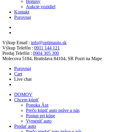
Bonusy
Aukcie vozidiel
Kontakt
Porovnaj
Výkup Email :
info@optimauto.sk
Výkup Telefón :
0911 144 121
Predaj Telefón :
0904 305 300
Molecova 5184, Bratislava 84104, SR
Pozri na Mape
Porovnaj
Cart
Live chat
DOMOV
Chcem kúpiť
Ponuka Áut
Prečo kúpiť auto práve u nás
Postup pri kúpe
Vymeniť auto
Predať auto
Prečo predať auto práve u nás