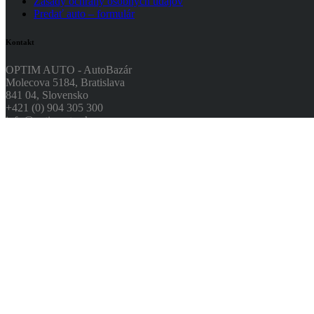
Zásady ochrany osobných údajov
Predať auto – formulár
Kontakt
OPTIM AUTO - AutoBazár
Molecova 5184, Bratislava
841 04, Slovensko
+421 (0) 904 305 300
info@optimauto.sk
Hľadať
Hľadať:
© 2026 OPTIM AUTO s.r.o.
Všetky práva vyhradené. Obchodná znač
Ukáž
Request car price
Predať auto – formulár
Meno
Email