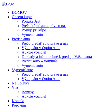
DOMOV
Chcem kúpiť
Ponuka Áut
Prečo kúpiť auto práve u nás
Postup pri kúpe
Vymeniť auto
Predať auto
Prečo predať auto práve u nás
Výkup áut v Optim Auto
Aukcie vozidiel
Doklady a iné potrebné k predaju Vášho auta
Predať auto – formulár
Vymeniť auto
Vymeniť auto
Prečo predať auto práve u nás
Výkup áut v Optim Auto
Na Splátky
Viac
Bonusy
Aukcie vozidiel
Kontakt
Porovnaj