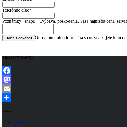
Telefónne číslo*
Poznámky - (napr. :....výbava, poškodenia, Vaša najnižšia cena, servis
Odoslaním tohto formulára sa nezaväzujete k pre
Zdielaj OPTIM AUTO
Facebook
Mastodon
Email
Share
Odkazy
O nás