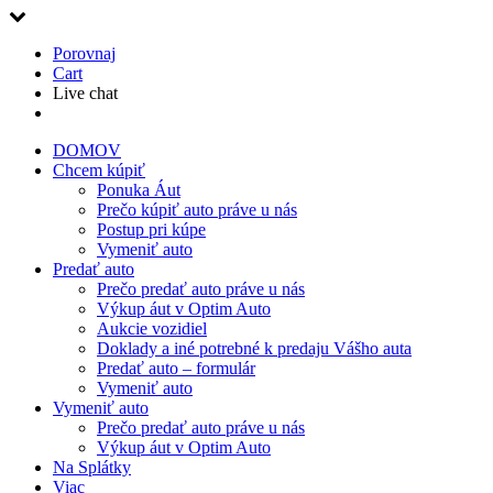
Porovnaj
Cart
Live chat
DOMOV
Chcem kúpiť
Ponuka Áut
Prečo kúpiť auto práve u nás
Postup pri kúpe
Vymeniť auto
Predať auto
Prečo predať auto práve u nás
Výkup áut v Optim Auto
Aukcie vozidiel
Doklady a iné potrebné k predaju Vášho auta
Predať auto – formulár
Vymeniť auto
Vymeniť auto
Prečo predať auto práve u nás
Výkup áut v Optim Auto
Na Splátky
Viac