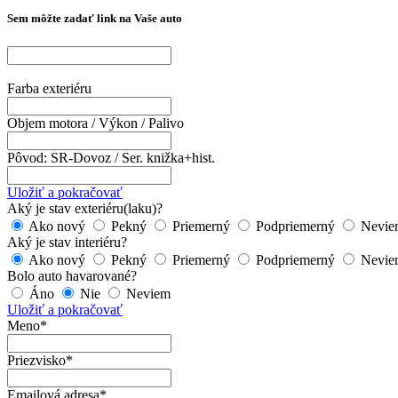
Sem môžte zadať link na Vaše auto
Farba exteriéru
Objem motora / Výkon / Palivo
Pôvod: SR-Dovoz / Ser. knižka+hist.
Uložiť a pokračovať
Aký je stav exteriéru(laku)?
Ako nový
Pekný
Priemerný
Podpriemerný
Nevie
Aký je stav interiéru?
Ako nový
Pekný
Priemerný
Podpriemerný
Nevie
Bolo auto havarované?
Áno
Nie
Neviem
Uložiť a pokračovať
Meno*
Priezvisko*
Emailová adresa*