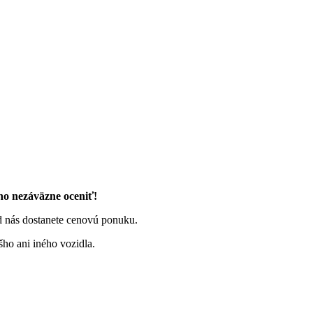
ho nezáväzne oceniť!
d nás dostanete cenovú ponuku.
ho ani iného vozidla.